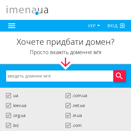
ВХІД
УКР
Хочете придбати домен?
Просто вкажіть доменне ім'я
.ua
.com.ua
.kiev.ua
.net.ua
.org.ua
.in.ua
.biz
.com